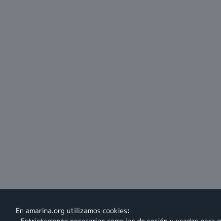
En amarina.org utilizamos cookies:
- Estrictamente necesarias como las de sesión y usadas para g