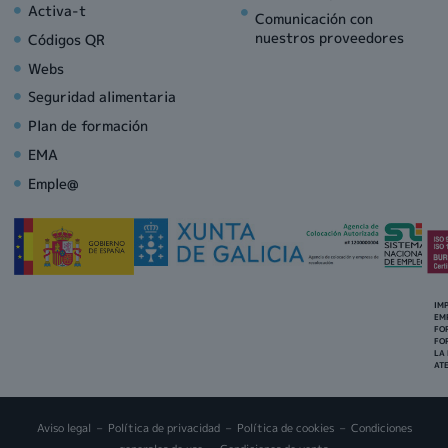
Activa-t
Comunicación con
nuestros proveedores
Códigos QR
Webs
Seguridad alimentaria
Plan de formación
EMA
Emple@
IM
EM
FO
FO
LA
AT
Aviso legal
–
Política de privacidad
–
Política de cookies
–
Condiciones