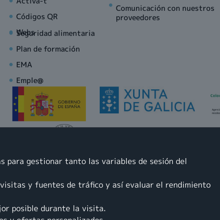
Activa-t
Comunicación con nuestros
Códigos QR
proveedores
Webs
Seguridad alimentaria
Plan de formación
EMA
Emple@
IMPARTICIÓN DE FORMACIÓN OCUPACIONAL PRESENCIAL Y ON 
EMPRESAS. CLASES DE APOYO ACADÉMICO A LOS DISTINTOS N
OPOSICIONES. FORMACIÓN REGLADA EN SEGURIDAD PRIVADA.
ALIMENTOS. FORMACIÓN EN MATERIA DE PREVENCIÓN DE RIES
s para gestionar tanto las variables de sesión del
PROFESIONALES EN LA MODALIDAD PRESENCIAL Y TELEFORMAC
GRADO MEDIO (CM): ATENCIÓN A PERSONAS EN SITUACIÓN DE 
visitas y fuentes de tráfico y así evaluar el rendimiento
or posible durante la visita.