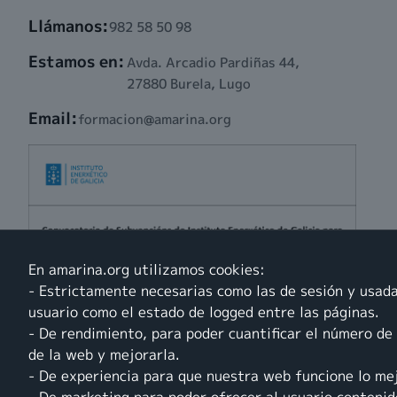
Llámanos:
982 58 50 98
Estamos en:
Avda. Arcadio Pardiñas 44,
27880 Burela, Lugo
Email:
formacion@amarina.org
En amarina.org utilizamos cookies:
- Estrictamente necesarias como las de sesión y usada
usuario como el estado de logged entre las páginas.
- De rendimiento, para poder cuantificar el número de 
de la web y mejorarla.
Modificación de rótulos para a mellora da eficiencia enerxética e
- De experiencia para que nuestra web funcione lo mej
adquisión de SAIs para evitar danos nos servidores da empresa.