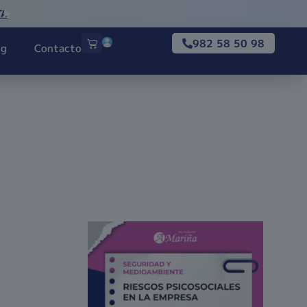
TA
982 58 50 98
og
Contacto